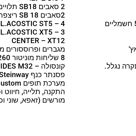
2 סאבים SB18 תלויים – בכל צד
2סאבים SB 18 ריצפתיים
LL – L.ACOSTIC ST5 – 4
ELAY L.ACOSTIC XT5 – 3
CENTER – XT12
מגברים ופרוססורים מקומיים 
8 שליחות מוניטור EAW260
קונסולה – MIDES M32
פסנתר כנף B –Steinway
מערכת תופים Yamaha stage custom
מורשים (זאפא, שוני וכד