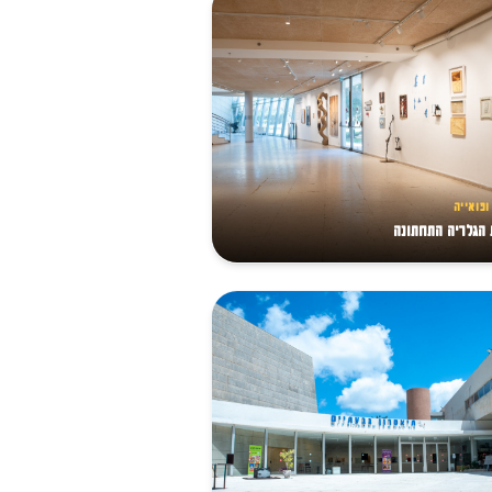
ופואייה
הגלריה התחתונה