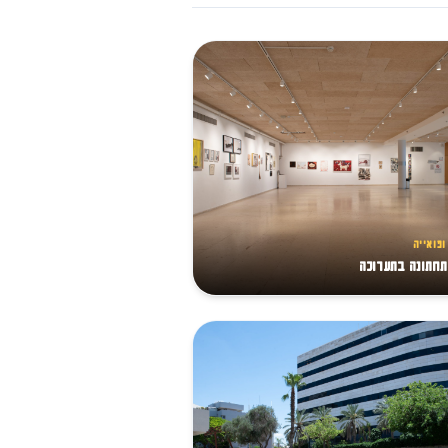
ופואייה
תחתונה בתערוכה