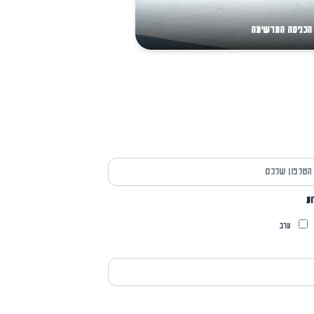
הכניסה המרשימה
וע
ערב