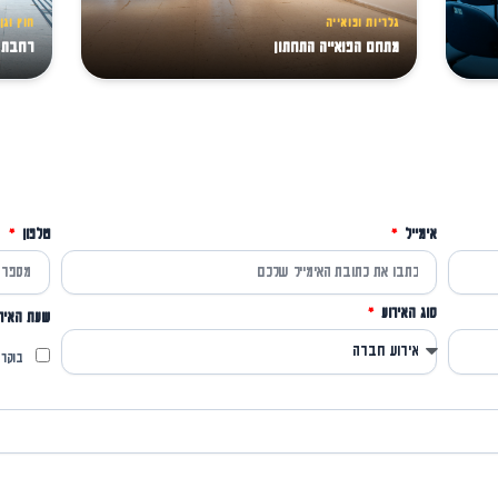
גלריות ופואייה
חוץ וגן
מתחם הפואייה התחתון
רחבת 
אימייל
טלפון
סוג האירוע
שעת האיר
בוקר