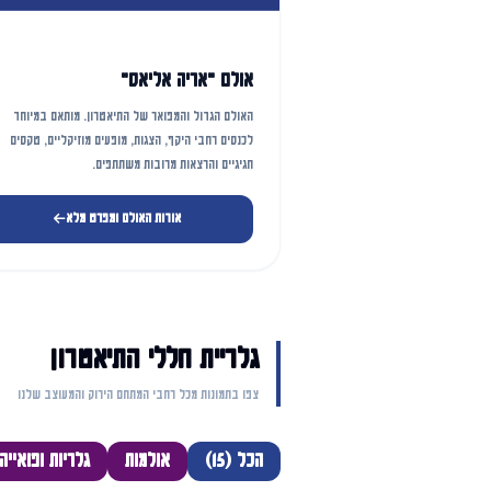
אולם "אריה אליאס"
האולם הגדול והמפואר של התיאטרון. מותאם במיוחד
לכנסים רחבי היקף, הצגות, מופעים מוזיקליים, טקסים
חגיגיים והרצאות מרובות משתתפים.
אודות האולם ומפרט מלא
גלריית חללי התיאטרון
צפו בתמונות מכל רחבי המתחם הירוק והמעוצב שלנו
הכל (15)
אולמות
גלריות ופואייה