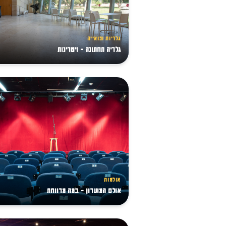
גלריות ופואייה
גלריה תחתונה - ויטרינות
אולמות
אולם המועדון - במה מרווחת