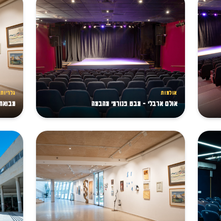
אולמות
גלריות 
אולם ארבלי - מבט פנורמי מהבמה
מבואת 