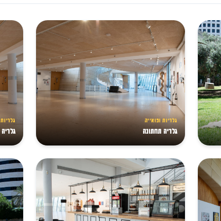
גלריות ופואייה
גלריות 
גלריה תחתונה
גלריה 