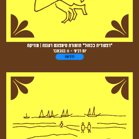
"רפסודיה בכחול" תזמורת סימפונט רעננה | מוזיקה
יום רביעי - 11 בנובמבר
לרכישה