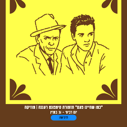
"כמו שהיינו פעם" תזמורת סימפונט רעננה | מוזיקה
יום רביעי - 31 במרץ
לרכישה