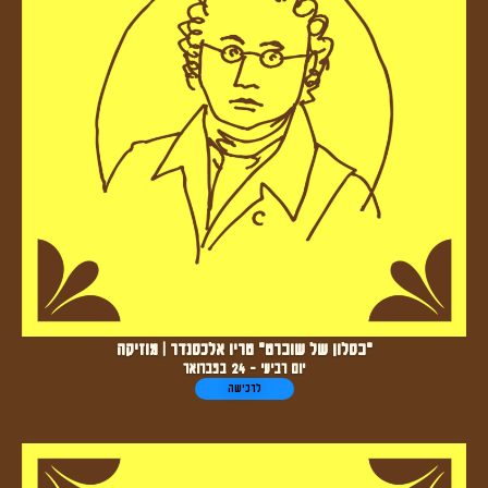
"בסלון של שוברט" טריו אלכסנדר | מוזיקה
יום רביעי - 24 בפברואר
לרכישה