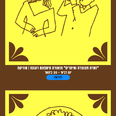
"זמרת חצוצרה ומיתרים" תזמורת סימפונט רעננה | מוזיקה
יום רביעי - 20 בינואר
לרכישה