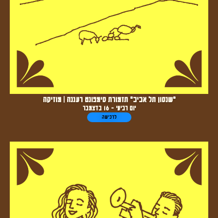
"שנסון תל אביב" תזמורת סימפונט רעננה | מוזיקה
יום רביעי - 16 בדצמבר
לרכישה