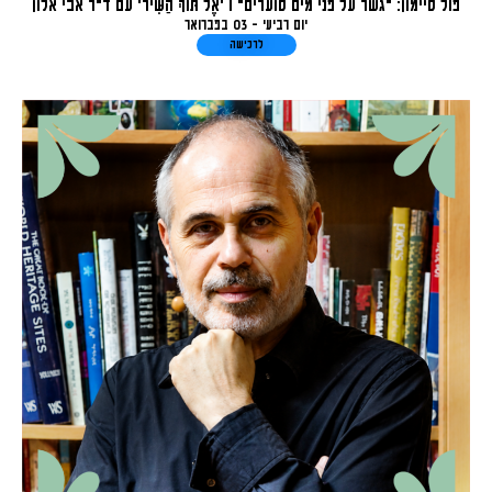
פול סיימון: "גשר על פני מים סוערים" I 'אֶל תּוֹךְ הַשִּׁיר' עם ד"ר אבי אלון
יום רביעי - 03 בפברואר
לרכישה