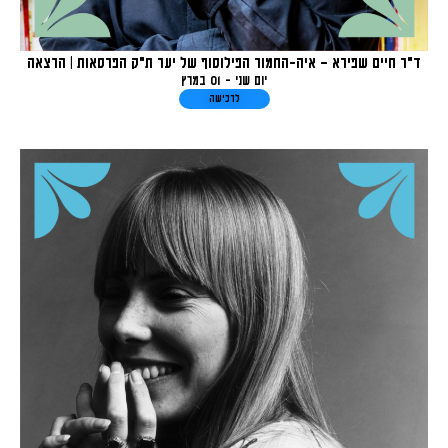
ד"ר חיים שפירא – איה-החמור הפילוסוף של יער ת"ק הפרסאות | הרצאה
יום שני - 01 במרץ
לרכישה