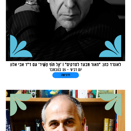
לאונרד כהן: "האור מבעד לסדקים" I 'אֶל תּוֹךְ הַשִּׁיר' עם ד"ר אבי אלון
יום רביעי - 25 בנובמבר
לרכישה