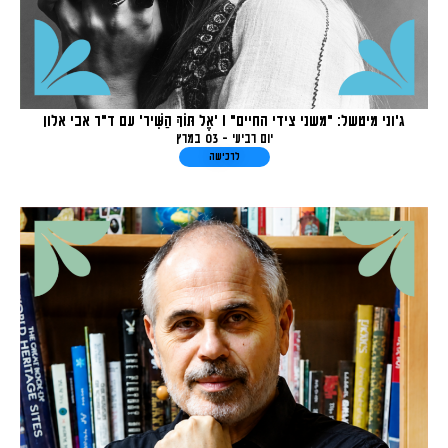
ג'וני מיטשל: "משני צידי החיים" I 'אֶל תּוֹךְ הַשִּׁיר' עם ד"ר אבי אלון
יום רביעי - 03 במרץ
לרכישה