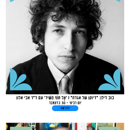
בוב דילן: "דיוקן של אגדה" I 'אֶל תּוֹךְ הַשִּׁיר' עם ד"ר אבי אלון
יום רביעי - 30 בדצמבר
לרכישה