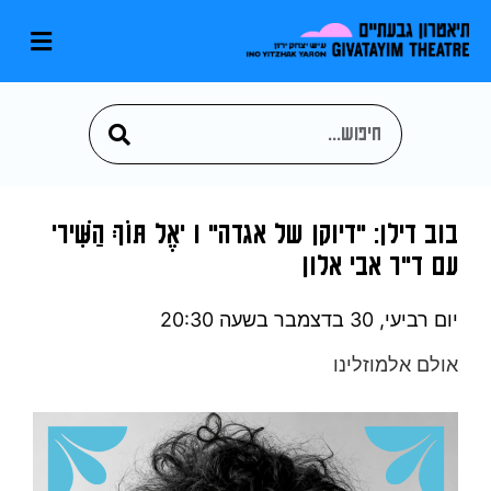
בוב דילן: "דיוקן של אגדה" I 'אֶל תּוֹךְ הַשִּׁיר'
עם ד"ר אבי אלון
יום רביעי, 30 בדצמבר
בשעה 20:30
אולם אלמוזלינו