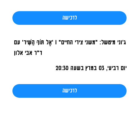
לרכישה
ג'וני מיטשל: "משני צידי החיים" I 'אֶל תּוֹךְ הַשִּׁיר' עם
ד"ר אבי אלון
יום רביעי, 03 במרץ
בשעה 20:30
לרכישה