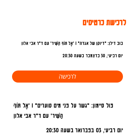
לרכישת כרטיסים
בוב דילן: "דיוקן של אגדה" I 'אֶל תּוֹךְ הַשִּׁיר' עם ד"ר אבי אלון
יום רביעי, 30 בדצמבר
בשעה 20:30
לרכישה
פול סיימון: "גשר על פני מים סוערים" I 'אֶל תּוֹךְ
הַשִּׁיר' עם ד"ר אבי אלון
יום רביעי, 03 בפברואר
בשעה 20:30