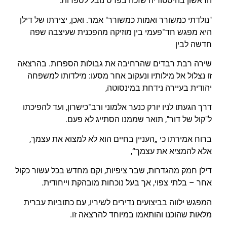
הראשון בהיסטוריה שזכה בפרס נובל לספרות.
"נולדתי כמשורר ואמות כמשורר" אמר. ואכן, יצירתו של דילן
היא מפגש חד־פעמי בין מוזיקה מהפכנית שעיצבה שפה
חדשה לבין
שירה רבת רבדים שהרחיבה את גבולות הספרות. בהרצאה
זו נצלול אל מילותיו ונעקוב אחר מסעו: מילדותו למשפחה
יהודית בעיירה נידחת במינסוטה,
דרך הגעתו לניו יורק כנער אלמוני ורב־כישרון, ועד להפיכתו
ל"קול של דור", תואר שממנו הסתייג לא פעם.
ברוח אמירתו כי „העניין בחיים הוא לא למצוא את עצמך,
אלא להמציא את עצמך“,
דילן חמק מהגדרות, שבר ציפיות, וקם מחדש בכל עשור כקול
אחר – בלתי צפוי, אך בעל נוכחות מובהקת וייחודית.
המפגש ילווה בביצועים נדירים לשיריו, עם כתוביות עברית
מלאות שהוכנו והותאמו במיוחד להרצאה זו.