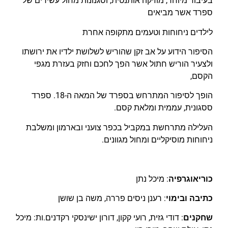
בעיבוד מיוחד, מוזיקה אותנטית, וסגנונות מחול עשירים של
ספרד אשר מביאים
לילדים ניחוחות וטעמים מתקופה אחרת
הסיפור הידוע על אב זקן שהוריש לשלושת ילדיו את ירושתו
ולצעיר הוריש חתול אשר הפך לחכם וחזק בעזרת מגפי
הקסם,
הופך לסיפור המתרחש בספרד של המאה ה-18. ספרד
ססגונית, עממית ומלאת קסם.
העלילה מתרחשת במקביל בכפר צועני ובארמון ומשלבת
ניחוחות מוסיקליים ומחול מגוונים.
כוריאוגרפיה
: מיכל נתן
כתיבה ובימוי
: רענן ניסים פררה, משה בן שושן
שחקנים
: דודי גזית, רועי קקון, דורון ישינסקי רקדנים.ות: מיכל