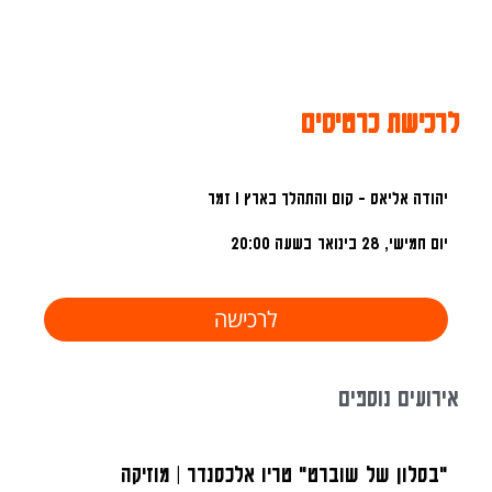
לרכישת כרטיסים
יהודה אליאס - קום והתהלך בארץ I זמר
יום חמישי, 28 בינואר
בשעה 20:00
לרכישה
אירועים נוספים
"בסלון של שוברט" טריו אלכסנדר | מוזיקה