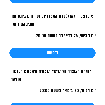
אילן טל - מאנגלברט המפרדינק ועד תום ג'ונס ומה
שביניהם I זמר
יום חמישי, 24 בדצמבר
בשעה 20:00
לרכישה
"זמרת חצוצרה ומיתרים" תזמורת סימפונט רעננה |
מוזיקה
יום רביעי, 20 בינואר
בשעה 20:00